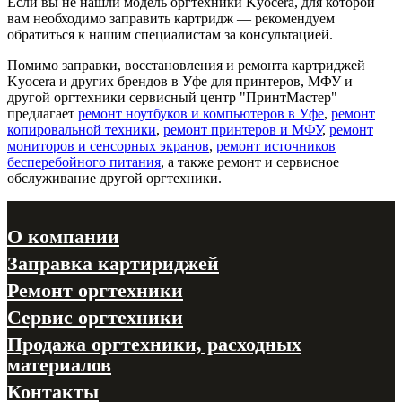
Если вы не нашли модель оргтехники Kyocera, для которой
вам необходимо заправить картридж — рекомендуем
обратиться к нашим специалистам за консультацией.
Помимо заправки, восстановления и ремонта картриджей
Kyocera и других брендов в Уфе для принтеров, МФУ и
другой оргтехники сервисный центр "ПринтМастер"
предлагает
ремонт ноутбуков и компьютеров в Уфе
,
ремонт
копировальной техники
,
ремонт принтеров и МФУ
,
ремонт
мониторов и сенсорных экранов
,
ремонт источников
бесперебойного питания
, а также ремонт и сервисное
обслуживание другой оргтехники.
О компании
Заправка картириджей
Ремонт оргтехники
Сервис оргтехники
Продажа оргтехники, расходных
материалов
Контакты