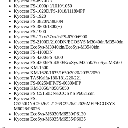
Kyocera FS-6970DN
Kyocera FS-1000(+)/1010/1050
Kyocera FS-1020D/FS-1018/1118MPF
Kyocera FS-1920
Kyocera FS-3820N/3830N
Kyocera FS-3800/1800(+)
Kyocera FS-1900
Kyocera FS-17хх/37хх/+/FS-6700/6900
Kyocera FS-2100D/2100DN/ECOSYS M3040dn/M3540dn
Kyocera EcoSys-M3040idn/EcoSys-M3540idn
Kyocera FS-4100DN
Kyocera FS-4200/FS-4300
Kyocera FS-4200/FS-4300/EcoSys-M3550/EcoSys-M3560
Kyocera KM-1500
Kyocera KM-1620/1635/1650/2020/2035/2050
Kyocera TASKalfa-180/181/220/221
Kyocera FS-6025MFP/FS-6030MFP
Kyocera KM-3050/4050/5050
Kyocera FS-C5150DN/ECOSYS P6021cdn
Kyocera FS-
C5250DN/C2026/C2126/C2526/C2626MFP/ECOSYS
M6026/P6026
Kyocera EcoSys-M6030/M6530/P6130
Kyocera EcoSys-M6035/M6535/P6035