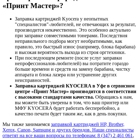
«Принт Мастер»?
Заправка картриджей Kyocera у неопытных
"специалистов"-любителей, не отвечающих за результат,
производится некачественно. Это особенно актуально
при заправке совместимыми тонерами. Последствия
неправильного подбора могут необратимыми, как
правило, это быстрый износ (например, блока барабана)
и высокая вероятность выхода из строя оргтехники.
При последующем ремонте (после услуг заправки
непрофессионалов-любителей) вы потратите гораздо
больше времени и средств на замену барабана, чистку
аппарата и блока лазера или устранение других
неисправностей.
Заправка картриджей KYOCERA в Уфе в сервисном
центре «Принт Мастер» производится в соответствии
с высокими стандартами качества.
Обращаясь к нам,
вы можете быть уверены в том, что ваш принтер или
МФУ KYOCERA будет работать бесперебойно, а
качество печати будет таким же, как в день покупки.
Мы также занимаемся
заправкой картриджей HP, Brother,
Xerox, Canon, Samsung и других брендов. Наши специалисты
ответят на все ваши вопросы по телефонам:
8 (347) 2 461 061
,