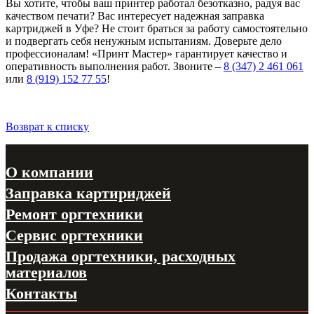
Вы хотите, чтобы ваш принтер работал безотказно, радуя вас
качеством печати? Вас интересует надежная заправка
картриджей в Уфе? Не стоит браться за работу самостоятельно
и подвергать себя ненужным испытаниям. Доверьте дело
профессионалам! «Принт Мастер» гарантирует качество и
оперативность выполнения работ. Звоните –
8 (347) 2 461 061
или
8 (919) 152 77 55
!
Возврат к списку
О компании
Заправка картириджей
Ремонт оргтехники
Сервис оргтехники
Продажа оргтехники, расходных
материалов
Контакты