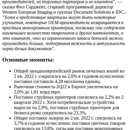
производителей, их торговых партнеров и их клиентов"
, —
сказал Фил Сарджент, старший программный директор
Western European Imaging и группы Document Solutions в IDC,-
"Хотя в предстоящие кварталы могут быть некоторые
улучшения, некоторые OEM-производители возвращаются к
простым монохромным принтерам, поскольку они содержат
наименьшее количество микрочипов и других компонентов, а
это означает, что из ограниченного запаса деталей можно
производить больше, подчеркивая важность и актуальность
черно-белых документов".
Основные моменты:
Общий западноевропейский рынок печатных копий во
2 кв. 2022 г. сократился на 2,6% в годовом исчислении;
поставки составили 4,28 миллиона единиц.
Рыночная стоимость 2Q22 в Европе увеличилась на
2,0% до 1,81 млрд евро.
Поставки струйных принтеров снизились на 2,2% во 2
квартале 2022 г. Хотя потребительские устройства
выросли на 2,9%, поставки струйных принтеров для
бизнеса резко сократились на 23,3%.
Общие поставки лазеров во 2 кв. 2022 г. снизились на
3,7% в годовом исчислении; поставки цветных товаров
снизились на 13,8%, тогда как поставки монохромных