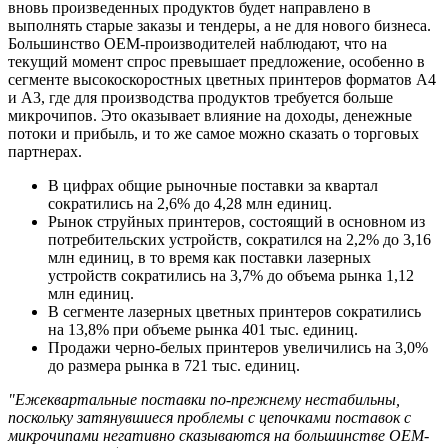
вновь произведенных продуктов будет направлено в
выполнять старые заказы и тендеры, а не для нового бизнеса.
Большинство OEM-производителей наблюдают, что на
текущий момент спрос превышает предложение, особенно в
сегменте высокоскоростных цветных принтеров форматов A4
и A3, где для производства продуктов требуется больше
микрочипов. Это оказывает влияние на доходы, денежные
потоки и прибыль, и то же самое можно сказать о торговых
партнерах.
В цифрах общие рыночные поставки за квартал
сократились на 2,6% до 4,28 млн единиц.
Рынок струйных принтеров, состоящий в основном из
потребительских устройств, сократился на 2,2% до 3,16
млн единиц, в то время как поставки лазерных
устройств сократились на 3,7% до объема рынка 1,12
млн единиц.
В сегменте лазерных цветных принтеров сократились
на 13,8% при объеме рынка 401 тыс. единиц.
Продажи черно-белых принтеров увеличились на 3,0%
до размера рынка в 721 тыс. единиц.
"Ежеквартальные поставки по-прежнему нестабильны,
поскольку затянувшиеся проблемы с цепочками поставок с
микрочипами негативно сказываются на большинстве OEM-